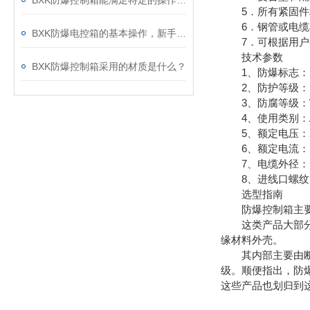
BXK防爆控制箱能满足特定的操作需求
5．所有紧固件均
6．钢管或电缆
BXK防爆电控箱的基本操作，新手不得不看
7．可根据用户
技术参数
BXK防爆控制箱采用的材质是什么？
1、防爆标志：Exed
2、防护等级：IP5
3、防腐等级：W
4、使用类别：AC
5、额定电压：220
6、额定电流：10A
7、电缆外径：Φ1
8、进线口螺纹：G3/
选型指南
防爆控制箱主要包
这类产品大部分结
缘材料外壳。
其内部主要由断路
级。顺便指出，防
这些产品也划归到