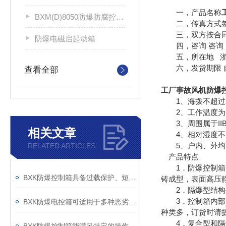
一，产品名称
BXM(D)8050防爆防腐控制配电箱
二，传真方式签
三，双方按合同
防爆电磁启起动箱
四，咨询 咨询 
五，所在地 浙江
六，发货期限 自
查看全部
工厂事故风机防爆
1、海拨不超过2
2、工作温度为-2
3、周围属于IIB
相关文章
4、相对湿度不大于
5、户内、外均
RELATED ARTICLES
产品特点
1．防爆控制箱一
BXK防爆控制箱具备过载保护、短路保护等功能
铸成型，表面高压
2．隔爆型结构外
3．控制箱内部元
BXK防爆电控箱可适用于多种恶劣的工作环境
种类多，订货时请
4．复合型和隔爆