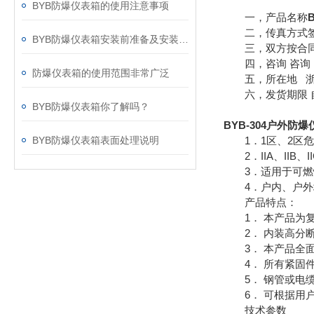
BYB防爆仪表箱的使用注意事项
一，产品名称
二，传真方式签
BYB防爆仪表箱安装前准备及安装步骤
三，双方按合同
四，咨询 咨询 
防爆仪表箱的使用范围非常广泛
五，所在地 浙江
六，发货期限 自
BYB防爆仪表箱你了解吗？
BYB-304户外防
BYB防爆仪表箱表面处理说明
1．1区、2区危
2．IIA、IIB、
3．适用于可燃
4．户内、户外
产品特点：
1． 本产品为复
2． 内装高分断
3． 本产品全面
4． 所有紧固件
5． 钢管或电缆
6． 可根据用户
技术参数