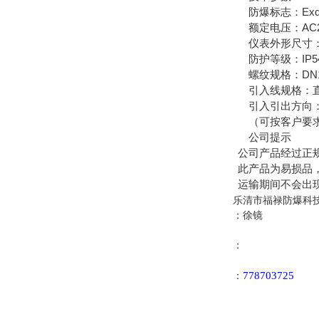
防爆标志：ExdIIBT4/
额定电压：AC220,
仪表外形尺寸：
防护等级：IP54/I
螺纹规格：DN15-D
引入线规格：直径6
引入引出方向：
（可按客户要求
公司提示
公司产品经过正规
此产品为易损品，
运输期间不会出现
乐清市福禄防爆科
：徐镜
：
778703725
：