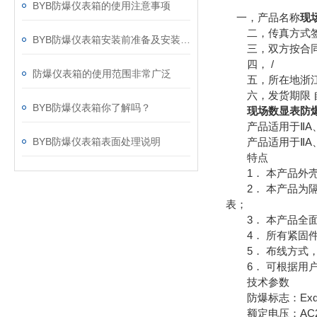
BYB防爆仪表箱的使用注意事项
一，产品名称
现
二，传真方式签
BYB防爆仪表箱安装前准备及安装步骤
三，双方按合同
四， /
防爆仪表箱的使用范围非常广泛
五，所在地浙江
六，发货期限 自
BYB防爆仪表箱你了解吗？
现场数显表防
产品适用于ⅡA、
BYB防爆仪表箱表面处理说明
产品适用于ⅡA、
特点
1． 本产品外壳
2． 本产品为隔
表；
3． 本产品全面
4． 所有紧固件
5． 布线方式，
6． 可根据用户
技术参数
防爆标志：ExdIIBT4/
额定电压：AC220,