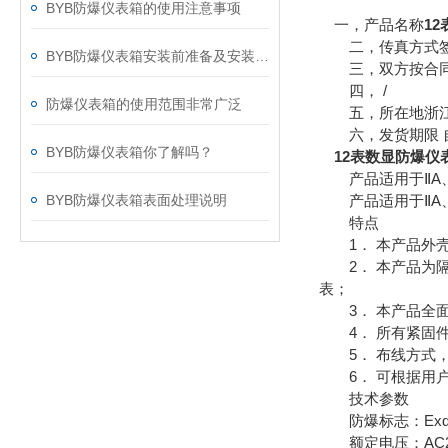
BYB防爆仪表箱的使用注意事项
一，产品名称
1
二，传真方式签
BYB防爆仪表箱安装前准备及安装步骤
三，双方按合同
四， /
防爆仪表箱的使用范围非常广泛
五，所在地浙江
六，发货期限 自
BYB防爆仪表箱你了解吗？
12表数显防爆仪
产品适用于ⅡA、
BYB防爆仪表箱表面处理说明
产品适用于ⅡA、
特点
1． 本产品外壳
2． 本产品为隔
表；
3． 本产品全面
4． 所有紧固件
5． 布线方式，
6． 可根据用户
技术参数
防爆标志：ExdIIBT4/
额定电压：AC220,