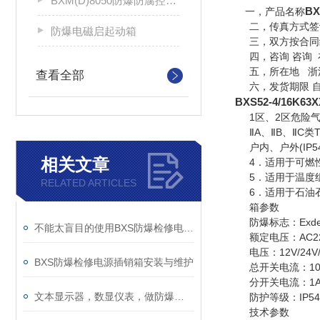
BXM(D)8050防爆防腐控制配电箱
B
一，产品名称
二，传真方式签
防爆电磁启起动箱
三，双方按合同约
四，咨询 咨询 
五，所在地
浙
查看全部
六，发货期限 自
BXS52-4/1
1区、2区危险气
ⅡA、ⅡB、ⅡC类T
户内、户外(IP54,I
相关文章
4．适用于可燃性粉
5．适用于温度组别
RELATED ARTICLES
6．适用于石油石
箱参数
防爆标志：ExdeIIBT4
不能太盲目的使用BXS防爆检修电源插销箱
额定电压：AC220/
电压：12V/24V/36
BXS防爆检修电源插销箱安装与维护
总开关电流：10A
分开关电流：1A—
文本显示器，数显仪表，做防爆箱案例
防护等级：IP54/IP
技术参数