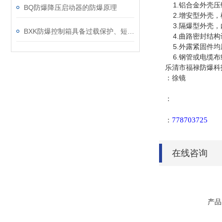
1.铝合金外壳压
BQ防爆降压启动器的防爆原理
2.增安型外壳，
3.隔爆型外壳，
BXK防爆控制箱具备过载保护、短路保护等功能
4.曲路密封结构
5.外露紧固件均
6.钢管或电缆布
乐清市福禄防爆科
：徐镜
：
778703725
：
在线咨询
产品