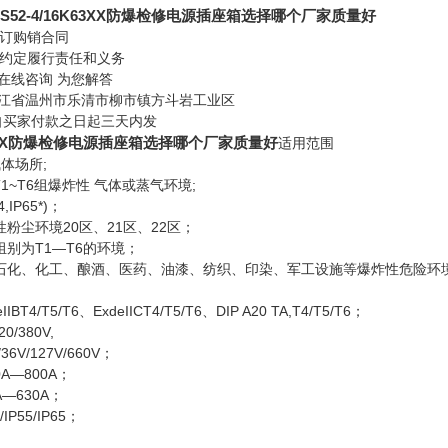
XS52-4/16K63XX防爆检修电源插座箱选择哪个厂家质量好
订购销合同
定履行责任和义务
在线咨询 为您解答
江省温州市乐清市柳市镇方斗岩工业区
买家付款之日起三天内发
6K63XX防爆检修电源插座箱选择哪个厂家质量好
适用范围
体场所;
1~T6组爆炸性 气体或蒸气环境;
P65*)；
尘环境20区、21区、22区；
为T1—T6的环境；
化、化工、酿酒、医药、油漆、纺织、印染、军工设施等爆炸性危险环
/T5/T6、ExdeIICT4/T5/T6、DIP A20 TA,T4/T5/T6；
380V,
V/127V/660V；
—800A；
630A；
55/IP65；