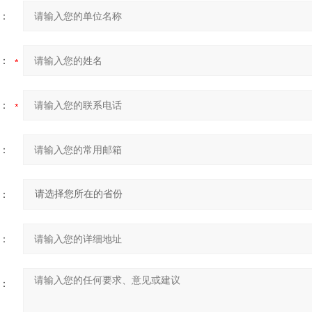
：
：
：
：
：
：
：