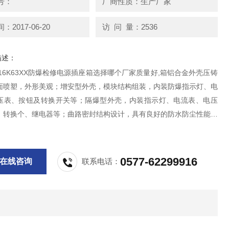
号：
厂商性质：生产厂家
2017-06-20
访 问 量：2536
描述：
-4/16K63XX防爆检修电源插座箱选择哪个厂家质量好,箱铝合金外壳压铸
面喷塑，外形美观；增安型外壳，模块结构组装，内装防爆指示灯、电
压表、按钮及转换开关等；隔爆型外壳，内装指示灯、电流表、电压
、转换个、继电器等；曲路密封结构设计，具有良好的防水防尘性能；
6-2000,IEC60079S标准要求.
0577-62299916
在线咨询
联系电话：