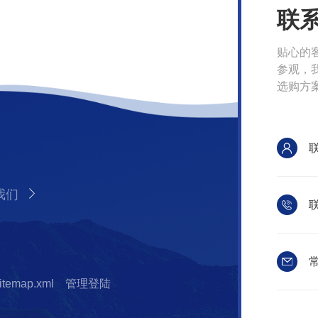
联
贴心的
参观，
选购方
我们
联
常
itemap.xml
管理登陆