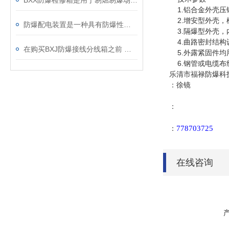
BXX防爆检修箱是用于易燃易爆场所的特殊电气设备
1.铝合金外壳压
2.增安型外壳，模
防爆配电装置是一种具有防爆性能一类的配电箱
3.隔爆型外壳，
4.曲路密封结构
在购买BXJ防爆接线分线箱之前 需要先了解其知识点
5.外露紧固件均
6.钢管或电缆布
乐清市福禄防爆科
：徐镜
：
778703725
：
在线咨询