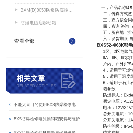
B
一，产品名称
BXM(D)8050防爆防腐控制配电箱
二，传真方式签
三，双方按合同约
防爆电磁启起动箱
四，咨询 咨询 在
五，所在地
浙
六，发货期限 自
查看全部
BXS52-4/63
1区、2区危险气
ⅡA、ⅡB、ⅡC类T
户内、户外(IP54,I
4．适用于可燃性粉
5．适用于温度组别
相关文章
6．适用于石油石
RELATED ARTICLES
箱参数
防爆标志：ExdeIIBT4
额定电压：AC220/
不能太盲目的使用BXS防爆检修电源插销箱
电压：12V/24V/36
总开关电流：10A
BXS防爆检修电源插销箱安装与维护
分开关电流：1A—
防护等级：IP54/IP
技术参数