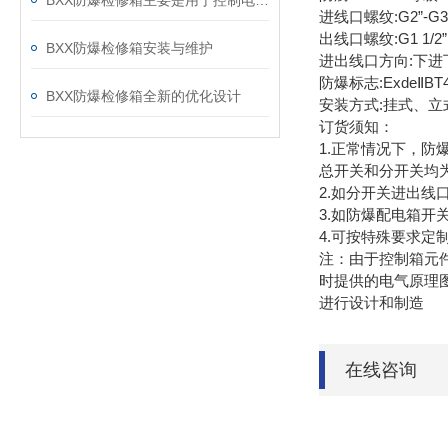
BXX防爆检修箱主要是用于控制电动机使用的
进线口螺纹:G2”-G
出线口螺纹:G1 1/
BXX防爆检修箱安装与维护
进出线口方向:下进
防爆标志:ExdeⅡBT
BXX防爆检修箱全新的优化设计
安装方式:挂式、立
订货须知：
1.正常情况下，防
总开关和分开关均
2.如分开关进出
3.如防爆配电箱开
4.可按特殊要求
注：由于控制箱元
时提供的电气原理
进行设计和制造
在线咨询