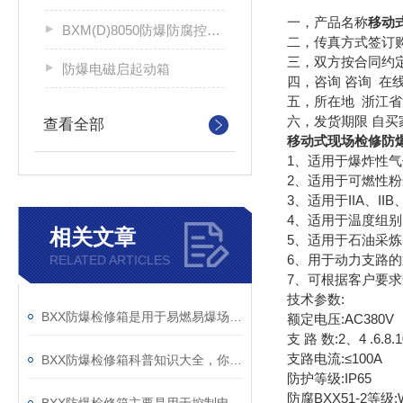
一，产品名称
移动
BXM(D)8050防爆防腐控制配电箱
二，传真方式签订
三，双方按合同约
防爆电磁启起动箱
四，咨询 咨询 在
五，所在地 浙江
六，发货期限 自
查看全部
移动式现场检修防
1、适用于爆炸性气
2、适用于可燃性粉
3、适用于IIA、II
4、适用于温度组别为
相关文章
5、适用于石油采
6、用于动力支路
RELATED ARTICLES
7、可根据客户要
技术参数:
BXX防爆检修箱是用于易燃易爆场所的特殊电气设备
额定电压:AC380V
支 路 数:2、4 .6.8.1
支路电流:≤100A
BXX防爆检修箱科普知识大全，你真不一定都懂
防护等级:IP65
防腐BXX51-2等级: