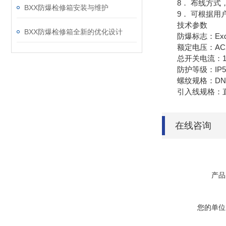
8． 布线方式，
BXX防爆检修箱安装与维护
9． 可根据用户
技术参数
BXX防爆检修箱全新的优化设计
防爆标志：ExdeIIBT4
额定电压：AC220/3
总开关电流：10A
防护等级：IP54/I
螺纹规格：DN15-D
引入线规格：直径6
在线咨询
产品
您的单位