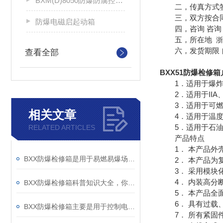
BXM(D)8050防爆防腐控制配电箱
二，传真方式签
三，双方按合同
防爆电磁启起动箱
四，咨询 咨询 
五，所在地
浙
六，发货期限 
查看全部
BXX51防爆检修
1．适用于爆炸性
2．适用于IIA、
3．适用于可燃性
相关文章
4．适用于温度组
5．适用于石油石
RELATED ARTICLES
产品特点
1． 本产品外壳
BXX防爆检修箱是用于易燃易爆场所的特殊电气设备
2． 本产品为复
3． 采用模块化
4． 内装高分断
BXX防爆检修箱科普知识大全，你真不一定都懂
5． 本产品全面
6． 具有过载、
BXX防爆检修箱主要是用于控制电动机使用的
7． 所有紧固件