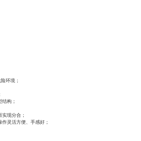
危险环境；
；
型结构；
而实现分合；
操作灵活方便、手感好；