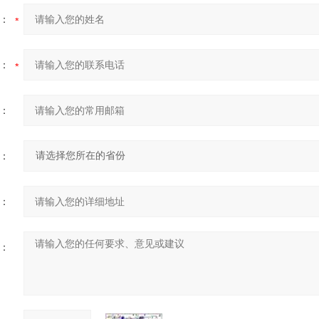
：
：
：
：
：
：