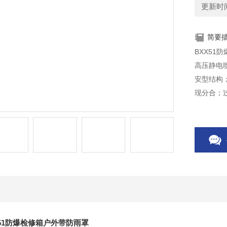
更新时间：
简要
BXX51
高压静电
安型结构
现分合；
置和照明
X51防爆检修箱户外带防雨罩