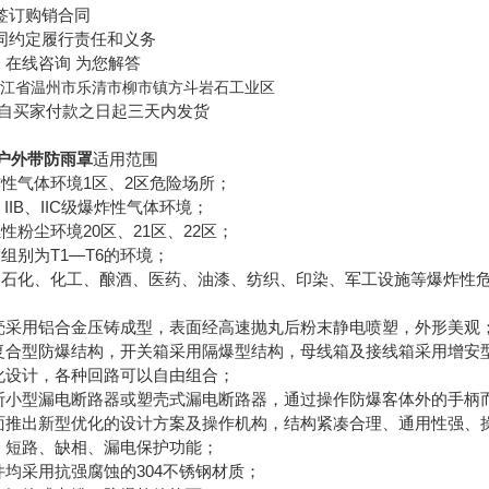
订购销合同
约定履行责任和义务
在线咨询 为您解答
江省温州市乐清市柳市镇方斗岩石工业区
自买家付款之日起三天内发货
箱户外带防雨罩
适用范围
气体环境1区、2区危险场所；
IIB、IIC级爆炸性气体环境；
粉尘环境20区、21区、22区；
别为T1—T6的环境；
化、化工、酿酒、医药、油漆、纺织、印染、军工设施等爆炸性
采用铝合金压铸成型，表面经高速抛丸后粉末静电喷塑，外形美观
合型防爆结构，开关箱采用隔爆型结构，母线箱及接线箱采用增安
设计，各种回路可以自由组合；
小型漏电断路器或塑壳式漏电断路器，通过操作防爆客体外的手柄
推出新型优化的设计方案及操作机构，结构紧凑合理、通用性强、
短路、缺相、漏电保护功能；
均采用抗强腐蚀的304不锈钢材质；