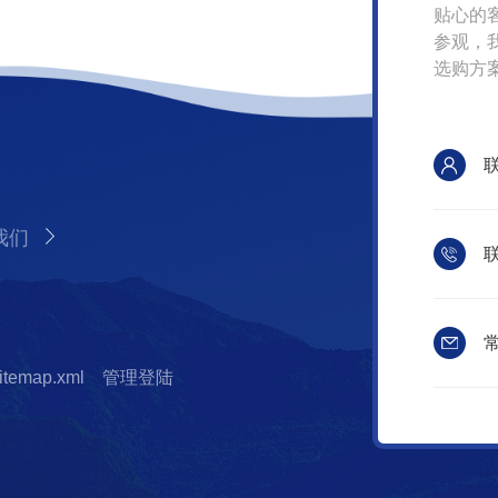
贴心的
参观，
选购方
我们
联
常
itemap.xml
管理登陆