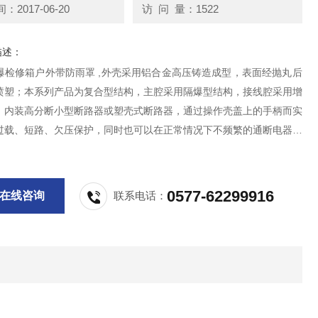
2017-06-20
访 问 量：1522
描述：
防爆检修箱户外带防雨罩 ,外壳采用铝合金高压铸造成型，表面经抛丸后
喷塑；本系列产品为复合型结构，主腔采用隔爆型结构，接线腔采用增
；内装高分断小型断路器或塑壳式断路器，通过操作壳盖上的手柄而实
过载、短路、欠压保护，同时也可以在正常情况下不频繁的通断电器装
电路；
0577-62299916
在线咨询
联系电话：