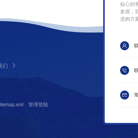
贴心的
参观，
选购方
我们
联
常
itemap.xml
管理登陆