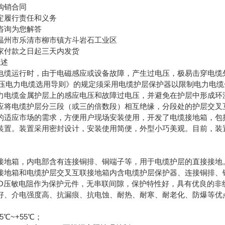
购销合同
定履行责任和义务
咨询为您解答
温州市乐清市柳市镇方斗岩石工业区
家付款之日起三天内发货
概述
电缆运行时，由于电磁感应或设备故障，产生过电压，极易击穿电缆
002《高压电力电缆选用导则》的规定须采用电缆护层保护器以限制电
缆金属护层上的感应电压和故障过电压，并避免在护层中形成环流
应将电缆护层分三段（或三的倍数段）相互绝缘，分段处的护层交叉
应市场的需求，方便用户现场安装使用，开发了电缆接地箱，包括
装置。装置采用密封设计，安装使用简便，外型小巧美观。目前，装
箱，内电部含有连接铜排、铜端子等，用于电缆护层的直接接地
箱和电缆护层交叉互联接地箱内含电缆护层保护器、连接铜排、
压敏电阻作为保护元件，无串联间隙，保护特性好，具有优良的非
好、介电强度高、抗漏痕、抗电蚀、耐热、耐寒、耐老化、防爆等优
℃~+55℃；