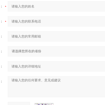
：
：
：
：
：
：