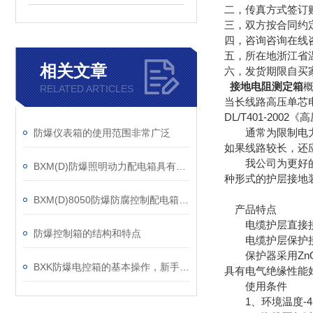
二，传真方式签订
三，双方按合同约
四，咨询咨询在线
五，所在地浙江省
相关文章
六，发货期限自买
接地电阻测定箱
RELATED ARTICLES
当长线路高压单芯
DL/T401-2
通常为限制电力电
防爆仪表箱的使用范围非常广泛
如果线路较长，还
我公司为更好的适
BXM(D)防爆照明动力配电箱具有远程监测功能
种形式的护层接地
BXM(D)8050防爆防腐控制配电箱安装与使用要求
产品特点
电缆护层直接接地
防爆控制箱的结构和特点
电缆护层保护接地
保护器采用ZnO
BXK防爆电控箱的基本操作，新手不得不看
具有电气绝缘性能
使用条件
1、环境温度-45