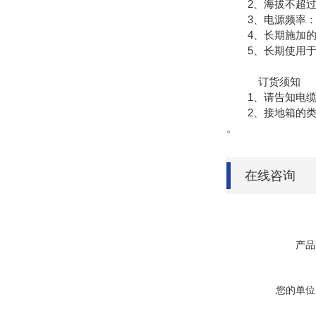
2、海拔不超过45
3、电源频率：58
4、长期施加的工
5、长期使用于异
订货须知
1、请告知电缆的
2、接地箱的类型
。
在线咨询
产品
您的单位