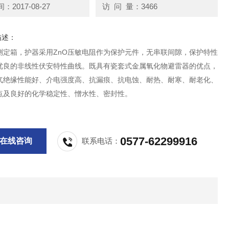
2017-08-27
访 问 量：3466
描述：
测定箱，护器采用ZnO压敏电阻作为保护元件，无串联间隙，保护特性
优良的非线性伏安特性曲线。既具有瓷套式金属氧化物避雷器的优点，
气绝缘性能好、介电强度高、抗漏痕、抗电蚀、耐热、耐寒、耐老化、
点及良好的化学稳定性、憎水性、密封性。
0577-62299916
在线咨询
联系电话：