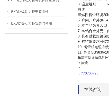
BXD防爆动力柜可以保障企业员工的生命及财产安全
3. 温度组别：T1~T
概述
BXD防爆动力柜安装条件
可燃性粉尘环境20区
5. 户内、户外(IP54
BXD防爆动力柜安装与使用
6. 本产品为复合
7. 铸铝合金外壳
8. 具有过载短路
9. 有特殊要求可特
10. 钢管或电缆布
11. 符合GB3836-2
乐清市福禄防爆科技
：徐镜
：
778703725
：
在线咨询