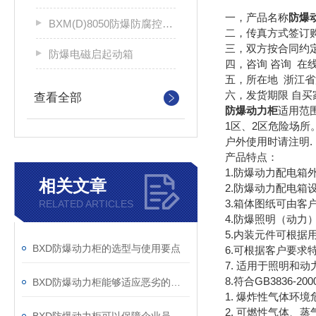
一，产品名称
防爆
BXM(D)8050防爆防腐控制配电箱
二，传真方式签订
三，双方按合同约
防爆电磁启起动箱
四，咨询 咨询 在
五，所在地 浙江
六，发货期限 自
查看全部
防爆动力柜
适用范
1区、2区危险场所。
户外使用时请注明.
产品特点：
1.防爆动力配电箱
相关文章
2.防爆动力配电箱
3.箱体图纸可由客
RELATED ARTICLES
4.防爆照明（动
5.内装元件可根据用
BXD防爆动力柜的选型与使用要点
6.可根据客户要
7. 适用于照明和
8.符合GB3836-20
BXD防爆动力柜能够适应恶劣的工作环境
1. 爆炸性气体环
2. 可燃性气体、蒸