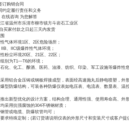
订购销合同
约定履行责任和义务
在线咨询 为您解答
江省温州市乐清市柳市镇方斗岩石工业区
自买家付款之日起三天内发货
范围
气体环境1区、2区危险场所；
IIB、IIC级爆炸性气体环境；
粉尘环境20区、21区、22区；
别为T1—T6的环境；
化、化工、酿酒、医药、油漆、纺织、印染、军工设施等爆炸性
用铝合金压铸或钢板焊接成型，表面经高速抛丸后静电喷塑，外
型防爆结构，可装各种防爆仪表如电压表、电流表、数显表、温控
出新型优化的设计方案，结构合理、通用性强、使用寿命高、外
采用抗强腐蚀的304不锈钢材质；
钢管或电缆、防爆软管均可；
求特殊定制；(若订货请说明仪表的外形尺寸和安装尺寸或客户提供