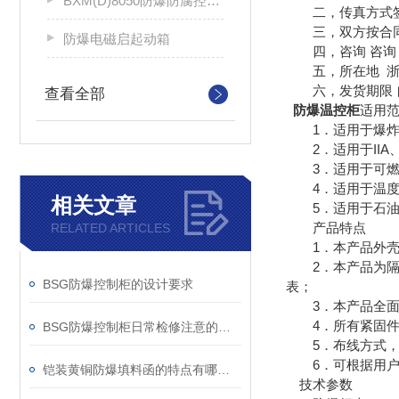
BXM(D)8050防爆防腐控制配电箱
二，传真方式签
三，双方按合同
防爆电磁启起动箱
四，咨询 咨询 
五，所在地 浙
六，发货期限 
查看全部
防爆温控柜
适用
1．适用于爆炸性
2．适用于IIA、
3．适用于可燃性
4．适用于温度组
相关文章
5．适用于石油石
产品特点
RELATED ARTICLES
1．本产品外壳采
2．本产品为隔爆
BSG防爆控制柜的设计要求
表；
3．本产品全面推
4．所有紧固件均
BSG防爆控制柜日常检修注意的四大事项
5．布线方式，
6．可根据用户要
铠装黄铜防爆填料函的特点有哪些？
技术参数