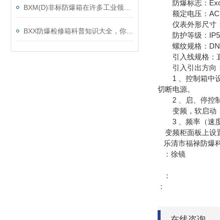
防爆标志：ExdIIBT4/
BXM(D)非标防爆箱在许多工业领域中存在
额定电压：AC220,
仪表外形尺寸：
BXX防爆检修箱科普知识大全，你真不一定都懂
防护等级：IP54/I
螺纹规格：DN15-D
引入线规格：直径6
引入引出方向：
1 、控制箱中设
切断电源。
2 、启、停控
变频，软启动，仪
3 、频率（速
变频柜面板上设置
乐清市福禄防爆
：徐镜
：
：
在线咨询