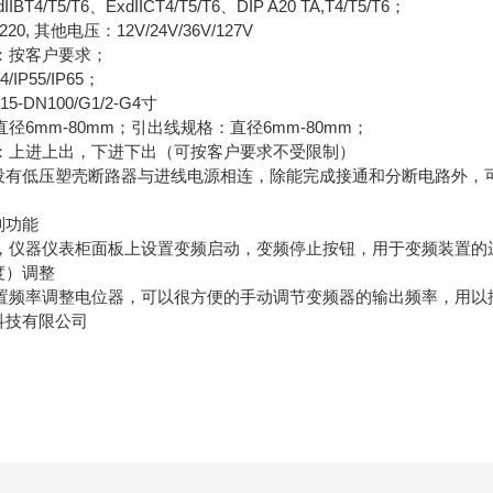
T5/T6、ExdIICT4/T5/T6、DIP A20 TA,T4/T5/T6；
 其他电压：12V/24V/36V/127V
按客户要求；
P55/IP65；
N100/G1/2-G4寸
mm-80mm；引出线规格：直径6mm-80mm；
上进上出，下进下出（可按客户要求不受限制）
有低压塑壳断路器与进线电源相连，除能完成接通和分断电路外，
制功能
器仪表柜面板上设置变频启动，变频停止按钮，用于变频装置的
度）调整
频率调整电位器，可以很方便的手动调节变频器的输出频率，用以
科技有限公司