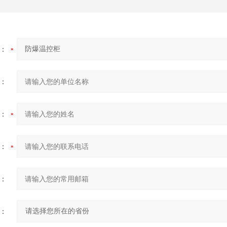
：
：
：
：
：
：