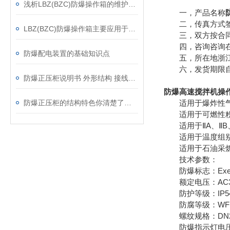
浅析LBZ(BZC)防爆操作箱的维护要领
一，产品名称
二，传真方式签
LBZ(BZC)防爆操作箱主要应用于以下领域
三，双方按合同
四，咨询咨询在
防爆配电装置的基础知识点
五，所在地浙江
六，发货期限自
防爆正压柜说明书 外形结构 接线原理图 调试方法及维护
防爆高速搅拌机操作柱
防爆正压柜的结构特色你清楚了吗？
适用于爆炸性气体
适用于可燃性粉尘
适用于ⅡA、ⅡB
适用于温度组别为
适用于石油采炼、
技术参数：
防爆标志：ExedII
额定电压：AC380V
防护等级：IP54 I
防腐等级：WF
螺纹规格：DN20 /
防爆指示灯电压代号:a