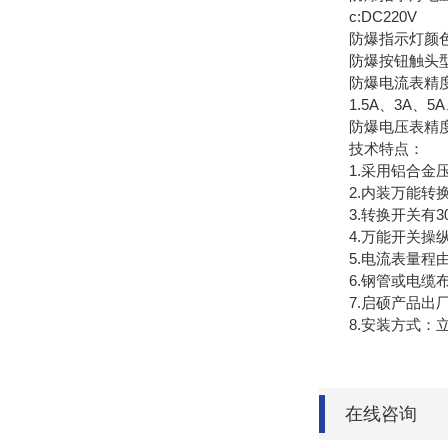
c:DC220V d
防爆指示灯颜色代号
防爆按钮触头型式代
防爆电流表精度及规格:
1.5A、3A、5A、
防爆电压表精度及规格:
技术特点：
1.采用铝合金压
2.内装万能转换
3.转换开关有3
4.万能开关操纵
5.电流表量程
6.钢管或电缆布
7.启硕产品出厂
8.安装方式：立
在线咨询