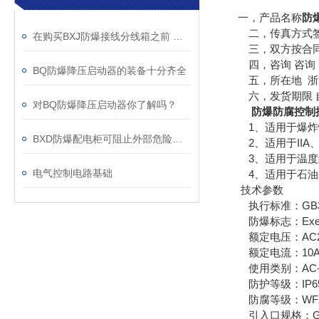
一，产品名称
防
二，传真方式签
在购买BXJ防爆接线分线箱之前 需要先了解其知识点
三，双方按合同
四，咨询 咨询 
BQ防爆降压启动器的装备十分齐全
五，所在地 浙江
六，发货期限 自
对BQ防爆降压启动器你了解吗？
防爆防腐控制
1、适用于爆炸性
BXD防爆配电柜可阻止外部危险环境的可燃性气体
2、适用于IIA、
3、适用于温度组别
电气控制电路基础
4、适用于石油采
技术参数
执行标准：GB3836.
防爆标志：ExedI
额定电压：AC220
额定电流：10
使用类别：AC-
防护等级：IP6
防腐等级：WF
引入口规格：G3