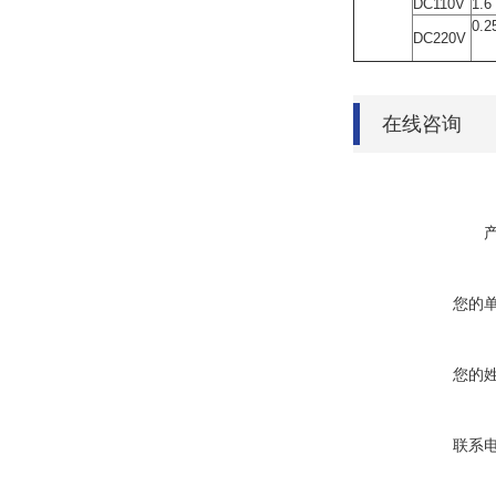
DC110V
1.6
0.2
DC220V
在线咨询
您的
您的
联系