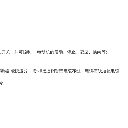
源引入开关，并可控制 电动机的启动、停止、变速、换向等;
断器,能快速分 断和接通钢管或电缆布线，电缆布线须配电缆
变