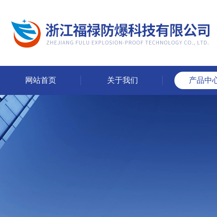
网站首页
关于我们
产品中