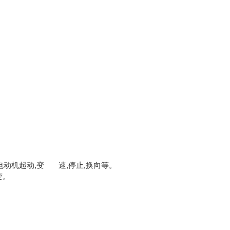
动机起动,变 速,停止,换向等。
变。