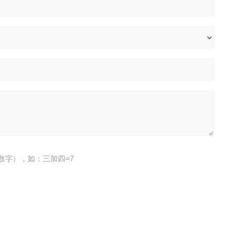
数字），如：三加四=7