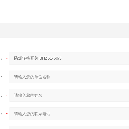
：
：
：
：