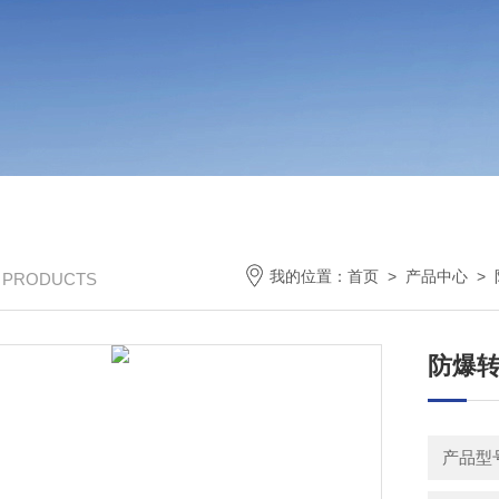
我的位置：
首页
>
产品中心
>
/ PRODUCTS
防爆转换
产品型号：