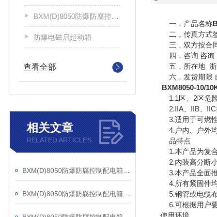
BXM(D)8050防爆防腐控制配电箱
一，产品名称
二，传真方式签
防爆电磁启起动箱
三，双方按合同
四，咨询 咨询 
五，所在地 浙江
查看全部
六，发货期限 自
BXM8050-10
1.1区、2区危
2.IIA、IIB、
3.适用于可燃性
相关文章
4.户内、户外
RELATED ARTICLES
品特点
1.本产品为复合
2.内装高分断小
BXM(D)8050防爆防腐控制配电箱该如何规范操作？
3.本产品全面推
4.所有紧固件均
5.钢管或电缆布
BXM(D)8050防爆防腐控制配电箱是集中控制电气设备的系统
6.可根据用户要
使用环境