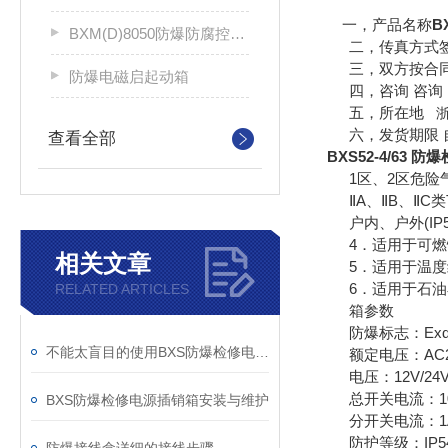
一，产品名称
B
BXM(D)8050防爆防腐控制配电箱
二，传真方式签
三，双方按合同
防爆电磁启起动箱
四，咨询 咨询 
五，所在地
六，发货期限 自
查看全部
BXS52-4/63 
1区、2区危险气
ⅡA、ⅡB、ⅡC类T
户内、户外(IP54,
4．适用于可燃性粉
相关文章
5．适用于温度组
6．适用于石油石
RELATED ARTICLES
箱参数
防爆标志：ExdeIIBT4
不能太盲目的使用BXS防爆检修电源插销箱
额定电压：AC220
电压：12V/24V/3
总开关电流：10A
BXS防爆检修电源插销箱安装与维护
分开关电流：1A
防护等级：IP54/I