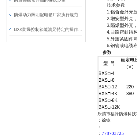
防爆接线盒详细的接线步骤
技术参数
1.铝合金外壳压
防爆动力照明配电箱厂家执行规范
2.增安型外壳，
3.隔爆型外壳，
BXK防爆控制箱能满足特定的操作需求
4.曲路密封结构
5.外露紧固件均
6.钢管或电缆
参数
额定电
型 号
（V）
BXS□-4
BXS□-8
BXS□-12
220
BXS□-4K
380
BXS□-8K
BXS□-12K
乐清市福禄防爆科技
：徐镜
：
778703725
：