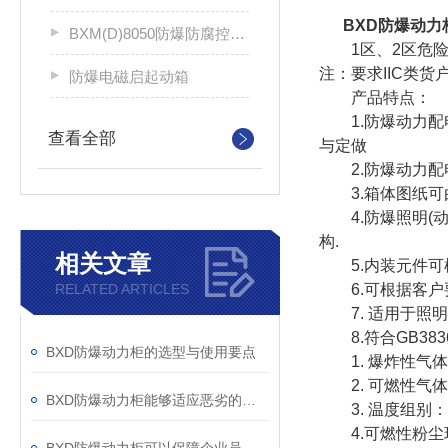
BXD防爆动力
BXM(D)8050防爆防腐控制配电箱
1区、2区危险场所
注：要求IIC类货
防爆电磁启起动箱
产品特点：
1.防爆动力配电
查看全部
与定做
2.防爆动力配
3.箱体图纸可
4.防爆照明(动
构.
相关文章
5.内装元件可根
RELATED ARTICLES
6.可根据客户
7. 适用于照明
8.符合GB3836-
BXD防爆动力柜的选型与使用要点
1. 爆炸性气体
2. 可燃性气体
BXD防爆动力柜能够适应恶劣的工作环境
3. 温度组别：T
4.可燃性粉尘环